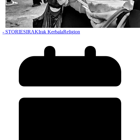
- STORIES
IRAK
Irak Kerbala
Religion