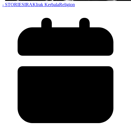
- STORIES
IRAK
Irak Kerbala
Religion