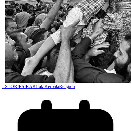
- STORIES
IRAK
Irak Kerbala
Religion