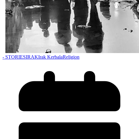
- STORIES
IRAK
Irak Kerbala
Religion