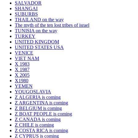
SALVADOR
SHANGAI
SUBURBS
THAILAND on the way
The myth of the ten lost tribes of israel
TUNISIA on the way
TURKEY
UNITED KINGDOM
UNITED STATES USA
VENICE
VIET NAM
X 1983
X 1987
X 2005
X1980
YEMEN
YOUGOSLAVIA
Z ALGERIA is coming
Z ARGENTINA is coming
Z BELGIUM is coming
Z BOAT PEOPLE is coming
Z CANADA is coming
Z CHILE is coming
Z COSTA RICA is coming
Z CYPRUS is coming