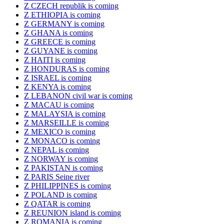
Z CZECH republik is coming
Z ETHIOPIA is coming
Z GERMANY is coming
Z GHANA is coming
Z GREECE is coming
Z GUYANE is coming
Z HAITI is coming
Z HONDURAS is coming
Z ISRAEL is coming
Z KENYA is coming
Z LEBANON civil war is coming
Z MACAU is coming
Z MALAYSIA is coming
Z MARSEILLE is coming
Z MEXICO is coming
Z MONACO is coming
Z NEPAL is coming
Z NORWAY is coming
Z PAKISTAN is coming
Z PARIS Seine river
Z PHILIPPINES is coming
Z POLAND is coming
Z QATAR is coming
Z REUNION island is coming
Z ROMANIA is coming