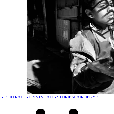
- PORTRAITS
- PRINTS SALE
- STORIES
CAIRO
EGYPT