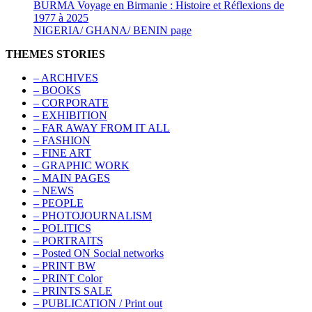
BURMA Voyage en Birmanie : Histoire et Réflexions de
1977 à 2025
NIGERIA/ GHANA/ BENIN page
THEMES STORIES
– ARCHIVES
– BOOKS
– CORPORATE
– EXHIBITION
– FAR AWAY FROM IT ALL
– FASHION
– FINE ART
– GRAPHIC WORK
– MAIN PAGES
– NEWS
– PEOPLE
– PHOTOJOURNALISM
– POLITICS
– PORTRAITS
– Posted ON Social networks
– PRINT BW
– PRINT Color
– PRINTS SALE
– PUBLICATION / Print out