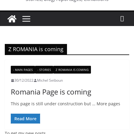
Z ROMANIA is coming
- MAIN PAGES
- STORIES
Z ROMANIA IS COMING
30/12/2022
Michel Setboun
Romania Page is coming
This page is still under construction but … More pages
Read More
To get my new posts