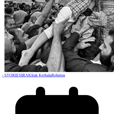
- STORIES
IRAK
Irak Kerbala
Religion