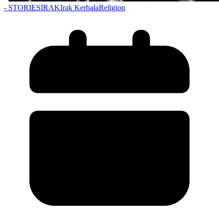
- STORIES
IRAK
Irak Kerbala
Religion