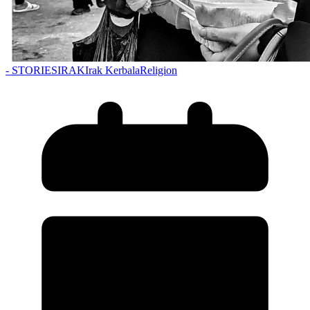
- STORIES
IRAK
Irak Kerbala
Religion