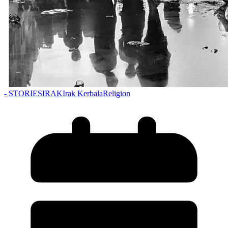
- STORIES
IRAK
Irak Kerbala
Religion