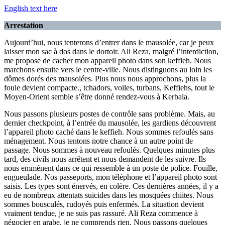
English text here
Arrestation
Aujourd’hui, nous tenterons d’entrer dans le mausolée, car je peux
laisser mon sac à dos dans le dortoir. Ali Reza, malgré l’interdiction,
me propose de cacher mon appareil photo dans son keffieh. Nous
marchons ensuite vers le centre-ville. Nous distinguons au loin les
dômes dorés des mausolées. Plus nous nous approchons, plus la
foule devient compacte., tchadors, voiles, turbans, Keffiehs, tout le
Moyen-Orient semble s’être donné rendez-vous à Kerbala.
Nous passons plusieurs postes de contrôle sans problème. Mais, au
dernier checkpoint, à l’entrée du mausolée, les gardiens découvrent
l’appareil photo caché dans le keffieh. Nous sommes refoulés sans
ménagement. Nous tentons notre chance à un autre point de
passage. Nous sommes à nouveau refoulés. Quelques minutes plus
tard, des civils nous arrêtent et nous demandent de les suivre. Ils
nous emmènent dans ce qui ressemble à un poste de police. Fouille,
engueulade. Nos passeports, mon téléphone et l’appareil photo sont
saisis. Les types sont énervés, en colère. Ces dernières années, il y a
eu de nombreux attentats suicides dans les mosquées chiites. Nous
sommes bousculés, rudoyés puis enfermés. La situation devient
vraiment tendue, je ne suis pas rassuré. Ali Reza commence à
négocier en arabe, je ne comprends rien. Nous passons quelques