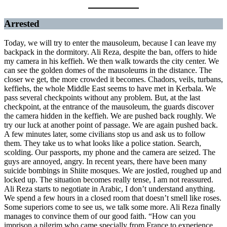
Arrested
Today, we will try to enter the mausoleum, because I can leave my
backpack in the dormitory. Ali Reza, despite the ban, offers to hide
my camera in his keffieh. We then walk towards the city center. We
can see the golden domes of the mausoleums in the distance. The
closer we get, the more crowded it becomes. Chadors, veils, turbans,
keffiehs, the whole Middle East seems to have met in Kerbala. We
pass several checkpoints without any problem. But, at the last
checkpoint, at the entrance of the mausoleum, the guards discover
the camera hidden in the keffieh. We are pushed back roughly. We
try our luck at another point of passage. We are again pushed back.
A few minutes later, some civilians stop us and ask us to follow
them. They take us to what looks like a police station. Search,
scolding. Our passports, my phone and the camera are seized. The
guys are annoyed, angry. In recent years, there have been many
suicide bombings in Shiite mosques. We are jostled, roughed up and
locked up. The situation becomes really tense, I am not reassured.
Ali Reza starts to negotiate in Arabic, I don’t understand anything.
We spend a few hours in a closed room that doesn’t smell like roses.
Some superiors come to see us, we talk some more. Ali Reza finally
manages to convince them of our good faith. “How can you
imprison a pilgrim who came specially from France to experience