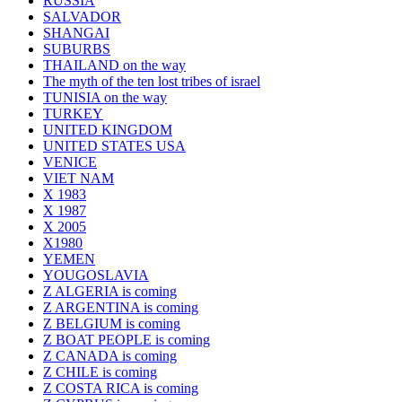
RUSSIA
SALVADOR
SHANGAI
SUBURBS
THAILAND on the way
The myth of the ten lost tribes of israel
TUNISIA on the way
TURKEY
UNITED KINGDOM
UNITED STATES USA
VENICE
VIET NAM
X 1983
X 1987
X 2005
X1980
YEMEN
YOUGOSLAVIA
Z ALGERIA is coming
Z ARGENTINA is coming
Z BELGIUM is coming
Z BOAT PEOPLE is coming
Z CANADA is coming
Z CHILE is coming
Z COSTA RICA is coming