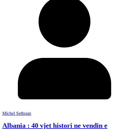
Michel Setboun
Albania : 40 vjet histori ne vendin e