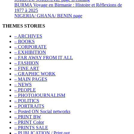
BURMA Voyage en Birmanie : Histoire et Réflexions de
1977 à 2025
NIGERIA/ GHANA/ BENIN page
THEMES STORIES
– ARCHIVES
– BOOKS
– CORPORATE
– EXHIBITION
– FAR AWAY FROM IT ALL
– FASHION
– FINE ART
– GRAPHIC WORK
– MAIN PAGES
– NEWS
– PEOPLE
– PHOTOJOURNALISM
– POLITICS
– PORTRAITS
– Posted ON Social networks
– PRINT BW
– PRINT Color
– PRINTS SALE
– PUBLICATION / Print out