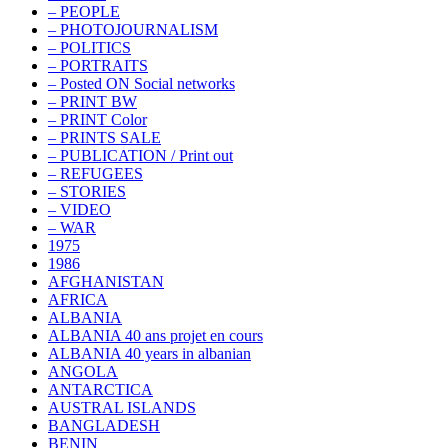
– PEOPLE
– PHOTOJOURNALISM
– POLITICS
– PORTRAITS
– Posted ON Social networks
– PRINT BW
– PRINT Color
– PRINTS SALE
– PUBLICATION / Print out
– REFUGEES
– STORIES
– VIDEO
– WAR
1975
1986
AFGHANISTAN
AFRICA
ALBANIA
ALBANIA 40 ans projet en cours
ALBANIA 40 years in albanian
ANGOLA
ANTARCTICA
AUSTRAL ISLANDS
BANGLADESH
BENIN