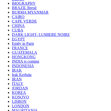
BIOGRAPHY
BRAZIL Bresil
BURMA MYANMAR
CAIRO
CAPE VERDE
CHINA
CUBA
DARK LIGHT- LUMIERE NOIRE
EGYPT
Emily in Paris
FRANCE
GUATEMALA
HONGKONG
INDIA is coming
INDONESIA
IRAK
Irak Kerbala
IRAN
ITALY
JORDAN
KOREA
KOSOVO
LISBON
LONDON
MAURITANIA