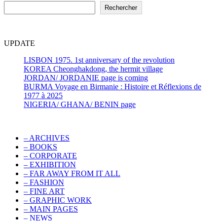
Rechercher
UPDATE
LISBON 1975. 1st anniversary of the revolution
KOREA Cheonghakdong, the hermit village
JORDAN/ JORDANIE page is coming
BURMA Voyage en Birmanie : Histoire et Réflexions de
1977 à 2025
NIGERIA/ GHANA/ BENIN page
– ARCHIVES
– BOOKS
– CORPORATE
– EXHIBITION
– FAR AWAY FROM IT ALL
– FASHION
– FINE ART
– GRAPHIC WORK
– MAIN PAGES
– NEWS