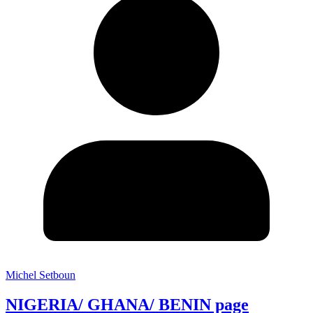
Michel Setboun
NIGERIA/ GHANA/ BENIN page