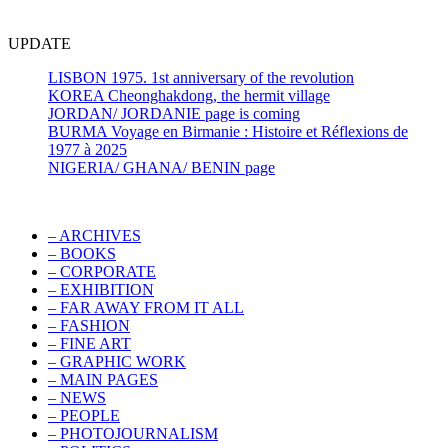
UPDATE
LISBON 1975. 1st anniversary of the revolution
KOREA Cheonghakdong, the hermit village
JORDAN/ JORDANIE page is coming
BURMA Voyage en Birmanie : Histoire et Réflexions de
1977 à 2025
NIGERIA/ GHANA/ BENIN page
– ARCHIVES
– BOOKS
– CORPORATE
– EXHIBITION
– FAR AWAY FROM IT ALL
– FASHION
– FINE ART
– GRAPHIC WORK
– MAIN PAGES
– NEWS
– PEOPLE
– PHOTOJOURNALISM