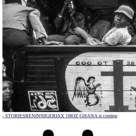
- STORIES
BENIN
NIGERIA
X 1983
Z GHANA is coming