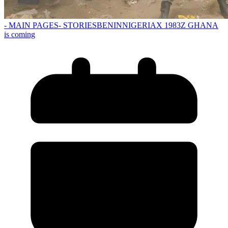
- MAIN PAGES
- STORIES
BENIN
NIGERIA
X 1983
Z GHANA
is coming