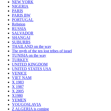
NEW YORK
NIGERIA
PARIS
PARIS BW
PORTUGAL
Religion
RUSSIA
SALVADOR
SHANGAI
SUBURBS
THAILAND on the way
The myth of the ten lost tribes of israel
TUNISIA on the way
TURKEY
UNITED KINGDOM
UNITED STATES USA
VENICE
VIET NAM
X 1983
X 1987
X 2005
X1980
YEMEN
YOUGOSLAVIA
Z ALGERIA is coming