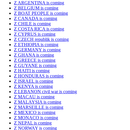
Z ARGENTINA is coming
Z BELGIUM is coming
Z BOAT PEOPLE is coming
Z CANADA is coming
Z CHILE is coming
Z COSTA RICA is coming
Z CYPRUS is coming
Z CZECH republik is coming
Z ETHIOPIA is coming
Z GERMANY is coming
Z GHANA is coming
Z GREECE is coming
Z GUYANE is coming
Z HAITI is coming
Z HONDURAS is coming
Z ISRAEL is coming
Z KENYA is coming
Z LEBANON civil war is coming
Z MACAU is coming
Z MALAYSIA is coming
Z MARSEILLE is coming
Z MEXICO is coming
Z MONACO is coming
Z NEPAL is coming
Z NORWAY is coming