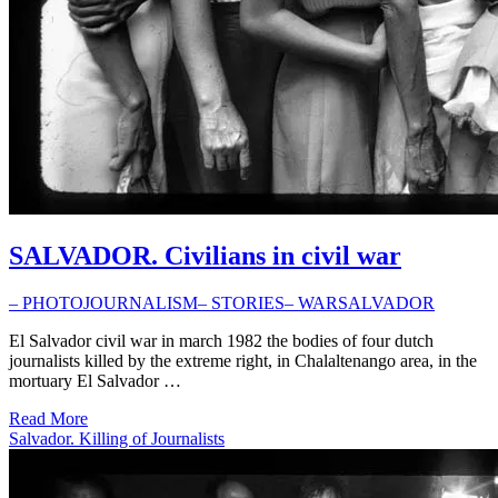
SALVADOR. Civilians in civil war
– PHOTOJOURNALISM
– STORIES
– WAR
SALVADOR
El Salvador civil war in march 1982 the bodies of four dutch
journalists killed by the extreme right, in Chalaltenango area, in the
mortuary El Salvador …
Read More
Salvador. Killing of Journalists