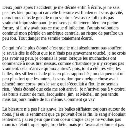
Deux jours après l’accident, je me décide enfin à écrire. je ne sais
pas très bien pourquoi car cette blessure est finalement sans gravité,
deux trous dans le gras de mon ventre c’est assez joli mais pas
vraiment impressionnant. je me sens parfaitement bien, en pleine
forme, si il n’y avait pas ce risque d’infection, j’aurais volontiers
continué mon périple en amérique centrale, au risque de paraître un
peu fou. Tout danger me semble totalement écarté.
Ce qui m’a le plus étonné c’est que je n’ai absolument pas souffert.
je savais dès le début que je n’étais pas gravement touché. je ne crois
pas avoir eu peur. je connais la peur. lorsque les muchachos ont
commencé à nous tirer dessus, comme d’habitude je n’y croyais pas
vraiment: cela n’arrive qu’aux autres?. puis, tout a été très vite, les
balles, des sifflements de plus en plus rapprochés, un claquement un
peu plus fort que les autres, la sensation que quelque chose avait
pénétré mon corps, puis le sang qui s’écoulait à flot. je ne sentais
rien, j’étais étonné que cela me soit arrivé. je n’arrivai pas à y croire.
les bruits autour de moi, Jacqueline, jim, et Michel, un peu tendu
mais toujours maître de lui-même. Comment ça va?
La blessure n’a pas l’air grave. les balles sifflaient toujours autour de
nous. j’ai eu le sentiment que ça pouvait être la fin, le sang s’écoulait
lentement. j’ai eu peur que mon coeur craque car je ne voulais pas
mourir. c’était trop simple, trop bête. mais je n’avais absolument pas