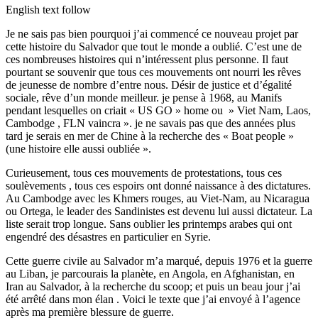
English text follow
Je ne sais pas bien pourquoi j’ai commencé ce nouveau projet par
cette histoire du Salvador que tout le monde a oublié. C’est une de
ces nombreuses histoires qui n’intéressent plus personne. Il faut
pourtant se souvenir que tous ces mouvements ont nourri les rêves
de jeunesse de nombre d’entre nous. Désir de justice et d’égalité
sociale, rêve d’un monde meilleur. je pense à 1968, au Manifs
pendant lesquelles on criait « US GO » home ou » Viet Nam, Laos,
Cambodge , FLN vaincra ». je ne savais pas que des années plus
tard je serais en mer de Chine à la recherche des « Boat people »
(une histoire elle aussi oubliée ».
Curieusement, tous ces mouvements de protestations, tous ces
soulèvements , tous ces espoirs ont donné naissance à des dictatures.
Au Cambodge avec les Khmers rouges, au Viet-Nam, au Nicaragua
ou Ortega, le leader des Sandinistes est devenu lui aussi dictateur. La
liste serait trop longue. Sans oublier les printemps arabes qui ont
engendré des désastres en particulier en Syrie.
Cette guerre civile au Salvador m’a marqué, depuis 1976 et la guerre
au Liban, je parcourais la planète, en Angola, en Afghanistan, en
Iran au Salvador, à la recherche du scoop; et puis un beau jour j’ai
été arrêté dans mon élan . Voici le texte que j’ai envoyé à l’agence
après ma première blessure de guerre.