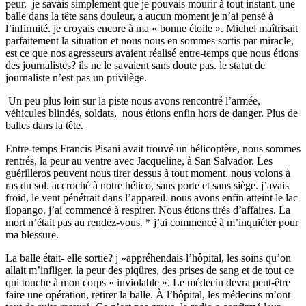
peur. je savais simplement que je pouvais mourir à tout instant. une
balle dans la tête sans douleur, a aucun moment je n’ai pensé à
l’infirmité. je croyais encore à ma « bonne étoile ». Michel maîtrisait
parfaitement la situation et nous nous en sommes sortis par miracle,
est ce que nos agresseurs avaient réalisé entre-temps que nous étions
des journalistes? ils ne le savaient sans doute pas. le statut de
journaliste n’est pas un privilège.
Un peu plus loin sur la piste nous avons rencontré l’armée,
véhicules blindés, soldats, nous étions enfin hors de danger. Plus de
balles dans la tête.
Entre-temps Francis Pisani avait trouvé un hélicoptère, nous sommes
rentrés, la peur au ventre avec Jacqueline, à San Salvador. Les
guérilleros peuvent nous tirer dessus à tout moment. nous volons à
ras du sol. accroché à notre hélico, sans porte et sans siège. j’avais
froid, le vent pénétrait dans l’appareil. nous avons enfin atteint le lac
ilopango. j’ai commencé à respirer. Nous étions tirés d’affaires. La
mort n’était pas au rendez-vous. * j’ai commencé à m’inquiéter pour
ma blessure.
La balle était- elle sortie? j »appréhendais l’hôpital, les soins qu’on
allait m’infliger. la peur des piqûres, des prises de sang et de tout ce
qui touche à mon corps « inviolable ». Le médecin devra peut-être
faire une opération, retirer la balle. À l’hôpital, les médecins m’ont