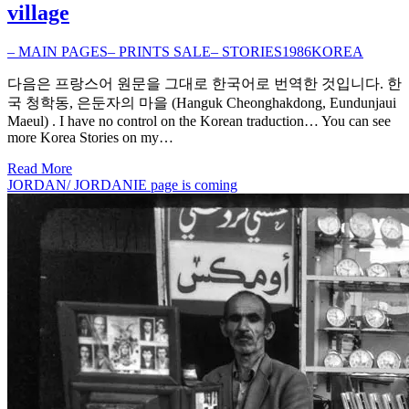
village
– MAIN PAGES
– PRINTS SALE
– STORIES
1986
KOREA
다음은 프랑스어 원문을 그대로 한국어로 번역한 것입니다. 한
국 청학동, 은둔자의 마을 (Hanguk Cheonghakdong, Eundunjaui
Maeul) . I have no control on the Korean traduction… You can see
more Korea Stories on my…
Read More
JORDAN/ JORDANIE page is coming