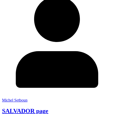
Michel Setboun
SALVADOR page