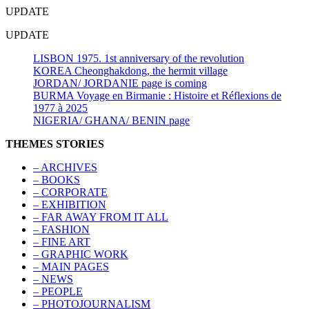
UPDATE
UPDATE
LISBON 1975. 1st anniversary of the revolution
KOREA Cheonghakdong, the hermit village
JORDAN/ JORDANIE page is coming
BURMA Voyage en Birmanie : Histoire et Réflexions de
1977 à 2025
NIGERIA/ GHANA/ BENIN page
THEMES STORIES
– ARCHIVES
– BOOKS
– CORPORATE
– EXHIBITION
– FAR AWAY FROM IT ALL
– FASHION
– FINE ART
– GRAPHIC WORK
– MAIN PAGES
– NEWS
– PEOPLE
– PHOTOJOURNALISM