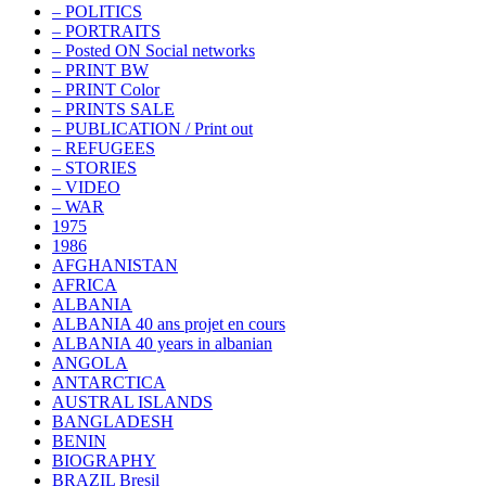
– POLITICS
– PORTRAITS
– Posted ON Social networks
– PRINT BW
– PRINT Color
– PRINTS SALE
– PUBLICATION / Print out
– REFUGEES
– STORIES
– VIDEO
– WAR
1975
1986
AFGHANISTAN
AFRICA
ALBANIA
ALBANIA 40 ans projet en cours
ALBANIA 40 years in albanian
ANGOLA
ANTARCTICA
AUSTRAL ISLANDS
BANGLADESH
BENIN
BIOGRAPHY
BRAZIL Bresil