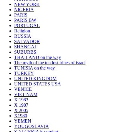
NEW YORK
NIGERIA
PARIS
PARIS BW
PORTUGAL
Religion
RUSSIA
SALVADOR
SHANGAI
SUBURBS
THAILAND on the way
The myth of the ten lost tribes of israel
TUNISIA on the way
TURKEY
UNITED KINGDOM
UNITED STATES USA
VENICE
VIET NAM
X 1983
X 1987
X 2005
X1980
YEMEN
YOUGOSLAVIA
Z ALGERIA is coming