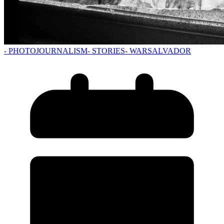
- PHOTOJOURNALISM
- STORIES
- WAR
SALVADOR