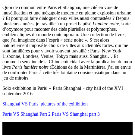
Quoi de commun entre Paris et Shanghai, une cité en voie de
muséification et une mégapole moderne en pleine explosion urbaine
? Et pourquoi faire dialoguer deux villes aussi contrastées ? Depuis
plusieurs années, je travaille à un projet baptisé
Lumière noire
, sorte
d’oxymore pour raconter des cités plurielles et polymorphes,
emblématiques du monde contemporain. Une collection de livres,
que j’ai imaginée dans l’esprit « série noire ». S’est alors
naturellement imposé le choix de villes aux identités fortes, qui me
sont familières pour y avoir souvent travaillé : Paris, New York,
Lisbonne, Londres, Venise, Tokyo mais aussi Shanghai… Et
comme la semaine de la Chine coïncidait avec la publication de mon
livre
Paris lumière noire
(Éditions de de la Martinière), j’ai eu envie
de confronter Paris à cette très lointaine cousine asiatique dans un
jeu de miroirs.
Solo exhibition in Paris « Paris Shanghai » city hall of the XVI
september 2016
Shanghai VS Paris pictures of the exhibition
Paris VS Shanghai Part 2
Paris VS Shanghai part 3