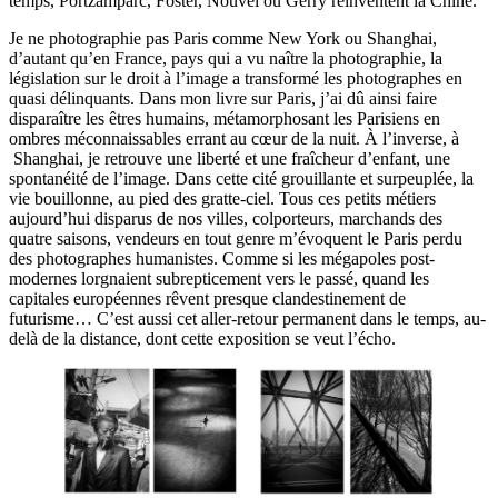
temps, Portzamparc, Foster, Nouvel ou Gerry réinventent la Chine.
Je ne photographie pas Paris comme New York ou Shanghai,
d’autant qu’en France, pays qui a vu naître la photographie, la
législation sur le droit à l’image a transformé les photographes en
quasi délinquants. Dans mon livre sur Paris, j’ai dû ainsi faire
disparaître les êtres humains, métamorphosant les Parisiens en
ombres méconnaissables errant au cœur de la nuit. À l’inverse, à
Shanghai, je retrouve une liberté et une fraîcheur d’enfant, une
spontanéité de l’image. Dans cette cité grouillante et surpeuplée, la
vie bouillonne, au pied des gratte-ciel. Tous ces petits métiers
aujourd’hui disparus de nos villes, colporteurs, marchands des
quatre saisons, vendeurs en tout genre m’évoquent le Paris perdu
des photographes humanistes. Comme si les mégapoles post-
modernes lorgnaient subrepticement vers le passé, quand les
capitales européennes rêvent presque clandestinement de
futurisme… C’est aussi cet aller-retour permanent dans le temps, au-
delà de la distance, dont cette exposition se veut l’écho.