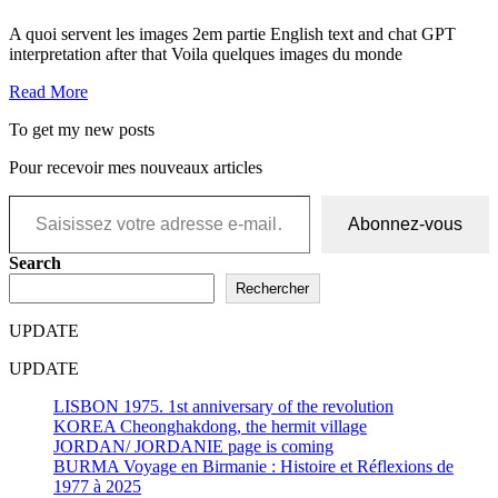
A quoi servent les images 2em partie English text and chat GPT
interpretation after that Voila quelques images du monde
Read More
To get my new posts
Pour recevoir mes nouveaux articles
Saisissez votre adresse e-mail…
Abonnez-vous
Search
Rechercher
UPDATE
UPDATE
LISBON 1975. 1st anniversary of the revolution
KOREA Cheonghakdong, the hermit village
JORDAN/ JORDANIE page is coming
BURMA Voyage en Birmanie : Histoire et Réflexions de
1977 à 2025