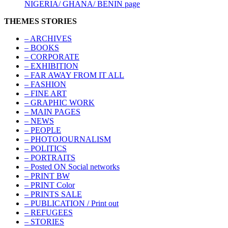
NIGERIA/ GHANA/ BENIN page
THEMES STORIES
– ARCHIVES
– BOOKS
– CORPORATE
– EXHIBITION
– FAR AWAY FROM IT ALL
– FASHION
– FINE ART
– GRAPHIC WORK
– MAIN PAGES
– NEWS
– PEOPLE
– PHOTOJOURNALISM
– POLITICS
– PORTRAITS
– Posted ON Social networks
– PRINT BW
– PRINT Color
– PRINTS SALE
– PUBLICATION / Print out
– REFUGEES
– STORIES