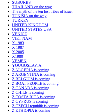
SUBURBS
THAILAND on the way
The myth of the ten lost tribes of israel
TUNISIA on the way
TURKEY
UNITED KINGDOM
UNITED STATES USA
VENICE
VIET NAM
X 1983
X 1987
X 2005
X1980
YEMEN
YOUGOSLAVIA
Z ALGERIA is coming
Z ARGENTINA is coming
Z BELGIUM is coming
Z BOAT PEOPLE is coming
Z CANADA is coming
Z CHILE is coming
Z COSTA RICA is coming
Z CYPRUS is coming
Z CZECH republik is coming
Z ETHIOPIA is coming