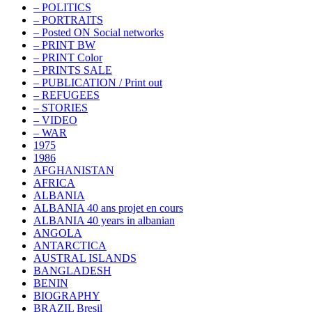
– POLITICS
– PORTRAITS
– Posted ON Social networks
– PRINT BW
– PRINT Color
– PRINTS SALE
– PUBLICATION / Print out
– REFUGEES
– STORIES
– VIDEO
– WAR
1975
1986
AFGHANISTAN
AFRICA
ALBANIA
ALBANIA 40 ans projet en cours
ALBANIA 40 years in albanian
ANGOLA
ANTARCTICA
AUSTRAL ISLANDS
BANGLADESH
BENIN
BIOGRAPHY
BRAZIL Bresil