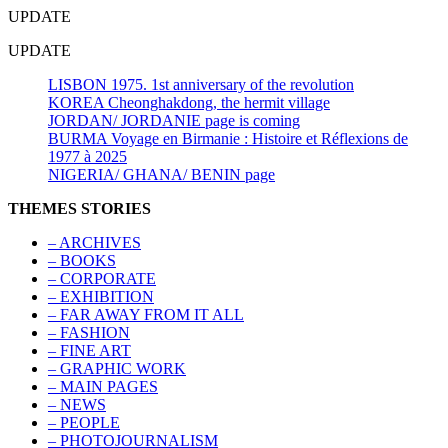
UPDATE
UPDATE
LISBON 1975. 1st anniversary of the revolution
KOREA Cheonghakdong, the hermit village
JORDAN/ JORDANIE page is coming
BURMA Voyage en Birmanie : Histoire et Réflexions de
1977 à 2025
NIGERIA/ GHANA/ BENIN page
THEMES STORIES
– ARCHIVES
– BOOKS
– CORPORATE
– EXHIBITION
– FAR AWAY FROM IT ALL
– FASHION
– FINE ART
– GRAPHIC WORK
– MAIN PAGES
– NEWS
– PEOPLE
– PHOTOJOURNALISM