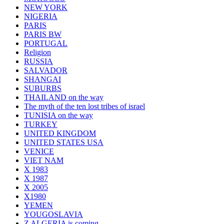
NEW YORK
NIGERIA
PARIS
PARIS BW
PORTUGAL
Religion
RUSSIA
SALVADOR
SHANGAI
SUBURBS
THAILAND on the way
The myth of the ten lost tribes of israel
TUNISIA on the way
TURKEY
UNITED KINGDOM
UNITED STATES USA
VENICE
VIET NAM
X 1983
X 1987
X 2005
X1980
YEMEN
YOUGOSLAVIA
Z ALGERIA is coming