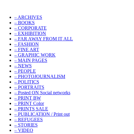
– ARCHIVES
– BOOKS
– CORPORATE
– EXHIBITION
– FAR AWAY FROM IT ALL
– FASHION
– FINE ART
– GRAPHIC WORK
– MAIN PAGES
– NEWS
– PEOPLE
– PHOTOJOURNALISM
– POLITICS
– PORTRAITS
– Posted ON Social networks
– PRINT BW
– PRINT Color
– PRINTS SALE
– PUBLICATION / Print out
– REFUGEES
– STORIES
– VIDEO