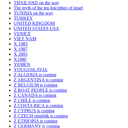
THAILAND on the way
The myth of the ten lost tribes of israel
TUNISIA on the way
TURKEY
UNITED KINGDOM
UNITED STATES USA
VENICE
VIET NAM
X 1983
X 1987
X 2005
X1980
YEMEN
YOUGOSLAVIA
Z ALGERIA is coming
Z ARGENTINA is coming
Z BELGIUM is coming
Z BOAT PEOPLE is coming
Z CANADA is coming
Z CHILE is coming
Z COSTA RICA is coming
Z CYPRUS is coming
Z CZECH republik is coming
Z ETHIOPIA is coming
Z GERMANY is coming